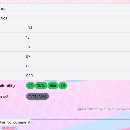
ner
-
tics
193
13
10
27
6
249
ilability
JP
INTL
USA
CN
ired
AVAILABLE
Some data comes from
arcade-s
ster to comment