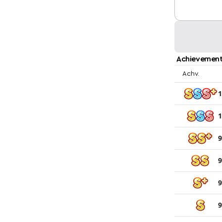
Achievement
Achv.
1
1
9
9
9
9