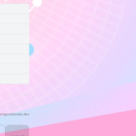
ongs.zetaraku.dev