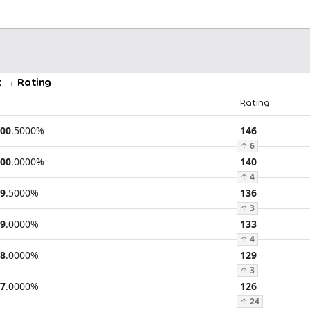
 → Rating
Rating
00
.
5000
%
146
↑
6
00
.
0000
%
140
↑
4
9
.
5000
%
136
↑
3
9
.
0000
%
133
↑
4
8
.
0000
%
129
↑
3
7
.
0000
%
126
↑
24