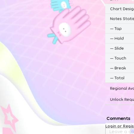
Chart Desig
Notes Statis
—
Tap
—
Hold
—
Slide
—
Touch
—
Break
—
Total
Regional Ava
Unlock Requ
Comments
Login or Regi