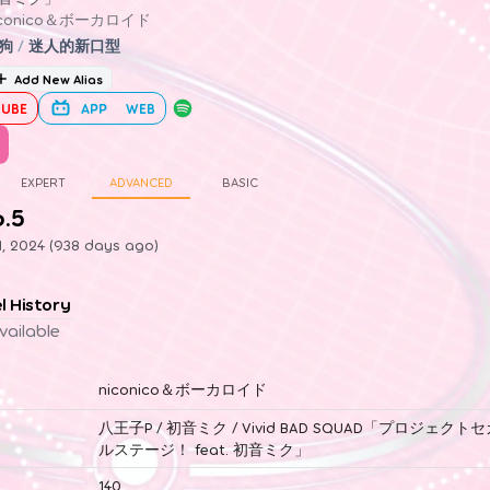
iconico＆ボーカロイド
狗
/
迷人的新口型
Add New Alias
UBE
APP
WEB
EXPERT
ADVANCED
BASIC
6.5
1, 2024 (938 days ago)
el History
vailable
niconico＆ボーカロイド
八王子P / 初音ミク / Vivid BAD SQUAD「プロジェク
ルステージ！ feat. 初音ミク」
140