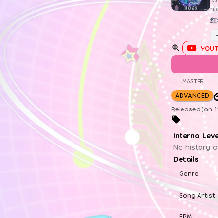
n
红
YOUT
MASTER
ADVANCED
Released Jan 1
Internal Lev
No history a
Details
Genre
Song Artist
BPM