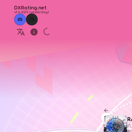
DXRating.net
v1.6.229
(
yesterday
)
R
八
初