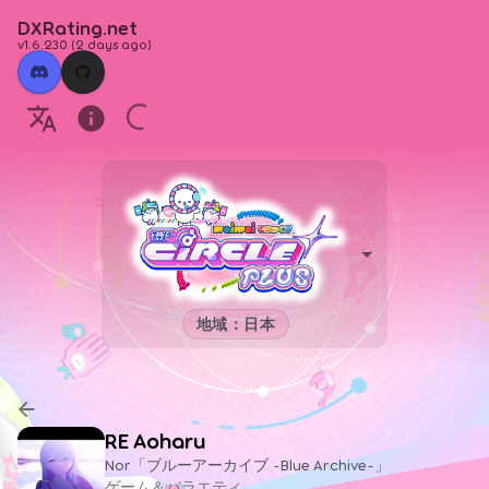
DXRating.net
v1.6.230
(
2 days ago
)
地域：日本
RE Aoharu
Nor「ブルーアーカイブ -Blue Archive-」
ゲーム＆バラエティ