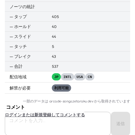
ノーツの統計
—
タップ
405
—
ホールド
40
—
スライド
44
—
タッチ
5
—
ブレイク
43
—
合計
537
配信地域
JP
INTL
USA
CN
解禁が必要
利用可能
一部のデータは
arcade-songs.zetaraku.dev
から取得されています
コメント
ログインまたは新規登録してコメントする
送信