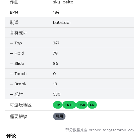
作曲
sky_delta
BPM
184
制谱
LabiLabi
音符统计
—
Tap
347
—
Hold
79
—
Slide
86
—
Touch
0
—
Break
18
—
总计
530
可游玩地区
JP
INTL
USA
CN
需要解锁
可用
部分数据来自
arcade-songs.zetaraku.dev
评论