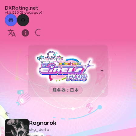
DXRating.net
v1.6.230
(
2 days ago
)
服务器：日本
Ragnarok
sky_delta
maimai