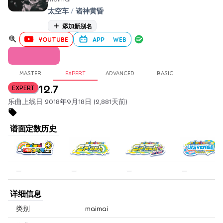
太空车
/
诸神黄昏
添加新别名
YOUTUBE
APP
WEB
MASTER
EXPERT
ADVANCED
BASIC
12.7
EXPERT
乐曲上线日 2018年9月18日 (2,881天前)
谱面定数历史
—
—
—
—
详细信息
类别
maimai