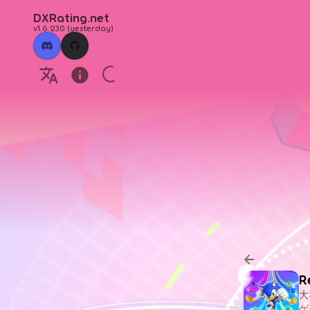
DXRating.net
v1.6.230
(
yesterday
)
R
大
ゲ