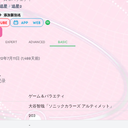
追星
/
追星2
添加新别名
UBE
APP
WEB
EXPERT
ADVANCED
BASIC
年7月11日 (1,488天前)
史
记录
ゲーム＆バラエティ
大谷智哉「ソニックカラーズ アルティメット」
203
-