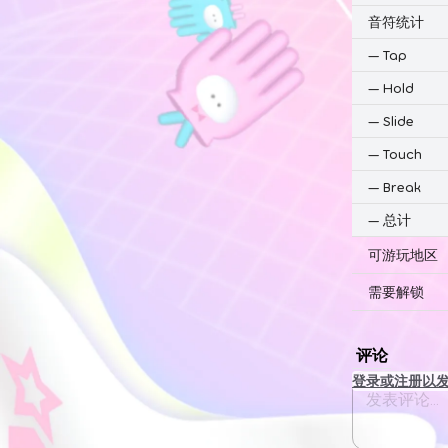
音符统计
—
Tap
—
Hold
—
Slide
—
Touch
—
Break
—
总计
可游玩地区
需要解锁
评论
登录或注册以