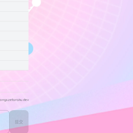
ongs.zetaraku.dev
提交