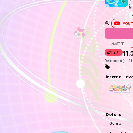
新
YOUT
MASTER
11.
EXPERT
Released Jul 11
Internal Lev
／
Details
Genre