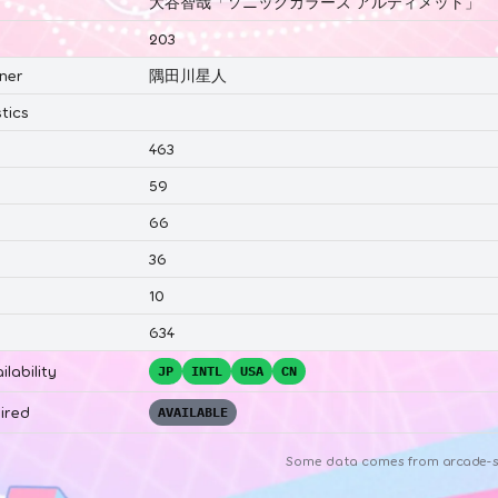
大谷智哉「ソニックカラーズ アルティメット」
203
ner
隅田川星人
tics
463
59
66
36
10
634
ilability
JP
INTL
USA
CN
ired
AVAILABLE
Some data comes from
arcade-s