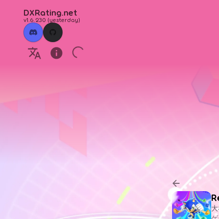
DXRating.net
v1.6.230
(
yesterday
)
R
大
ゲ