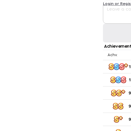
Login or Regi
Achievement
Achv.
1
1
9
9
9