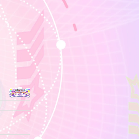
—
—
—
—