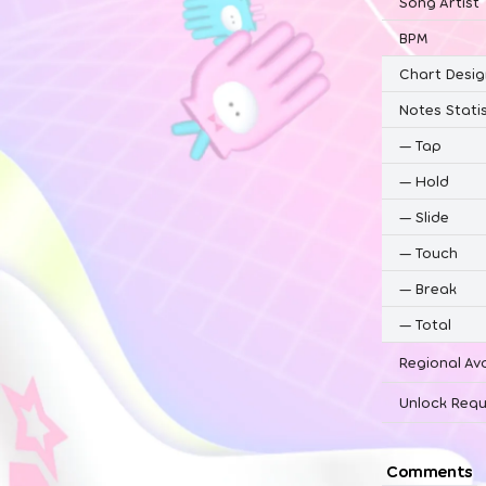
Song Artist
BPM
Chart Desig
Notes Statis
—
Tap
—
Hold
—
Slide
—
Touch
—
Break
—
Total
Regional Ava
Unlock Requ
Comments