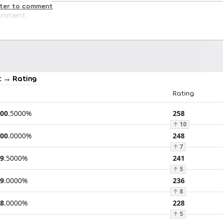
ster to comment
 → Rating
Rating
00
.
5000
%
258
↑
10
00
.
0000
%
248
↑
7
9
.
5000
%
241
↑
5
9
.
0000
%
236
↑
8
8
.
0000
%
228
↑
5