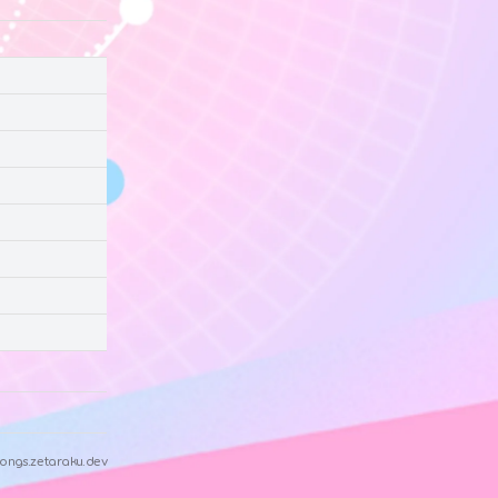
ongs.zetaraku.dev