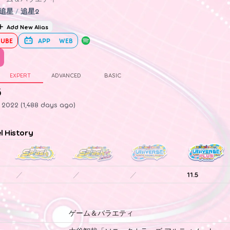
追星
/
追星2
Add New Alias
UBE
APP
WEB
EXPERT
ADVANCED
BASIC
5
, 2022 (1,488 days ago)
el History
／
／
／
11.5
ゲーム＆バラエティ