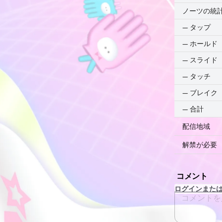
ノーツの統
—
タップ
—
ホールド
—
スライド
—
タッチ
—
ブレイク
—
合計
配信地域
解禁が必要
コメント
ログインまた