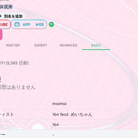
体观测
別名を追加
UBE
APP
WEB
MASTER
EXPERT
ADVANCED
BASIC
11 (2,583 日前)
歴
履歴はありません
maimai
ティスト
164 feat. めいちゃん
164
ナー
-