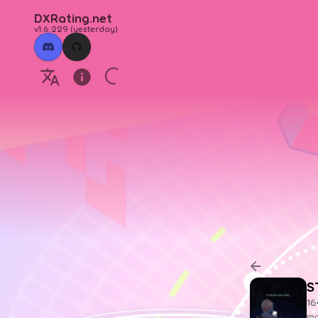
DXRating.net
v1.6.229
(
yesterday
)
S
1
ma