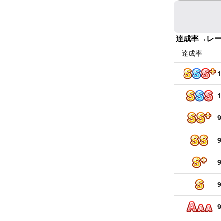
達成率→レ
達成率
1
1
9
9
9
9
9