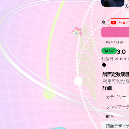
天
YOUT
RE:MASTER
3.0
BASIC
配信日 2019/07/
譜面定数履
利用可能な
詳細
カテゴリー
ソングアー
BPM
譜面デザイ