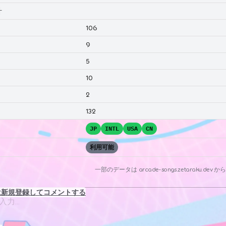
計
106
9
5
10
2
132
JP
INTL
USA
CN
利用可能
一部のデータは
arcade-songs.zetaraku.dev
から
は新規登録してコメントする