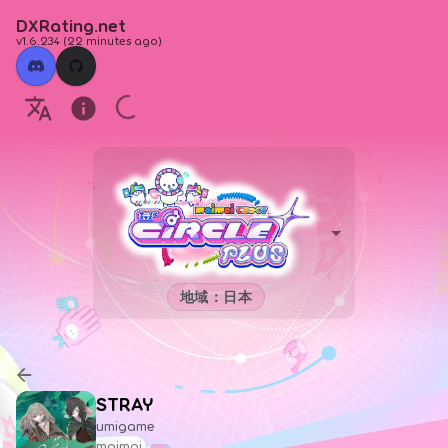
DXRating.net
v1.6.234
(
22 minutes ago
)
地域：日本
STRAY
umigame
maimai