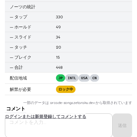
ノーツの統計
—
タップ
330
—
ホールド
49
—
スライド
34
—
タッチ
20
—
ブレイク
15
—
合計
448
配信地域
JP
INTL
USA
CN
解禁が必要
ロック中
一部のデータは
arcade-songs.zetaraku.dev
から取得されています
コメント
ログインまたは新規登録してコメントする
送信