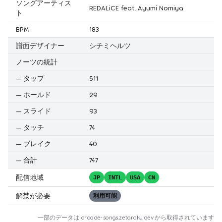
ソングアーティス
REDALiCE feat. Ayumi Nomiya
ト
BPM
183
譜面デザイナー
シチミヘルツ
ノーツの統計
—
タップ
511
—
ホールド
29
—
スライド
93
—
タッチ
74
—
ブレイク
40
—
合計
747
配信地域
JP
INTL
USA
CN
解禁が必要
利用可能
一部のデータは
arcade-songs.zetaraku.dev
から取得されています