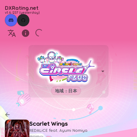
DXRating.net
v1.6.237
(
yesterday
)
地域：日本
Scarlet Wings
REDALiCE feat. Ayumi Nomiya
maimai