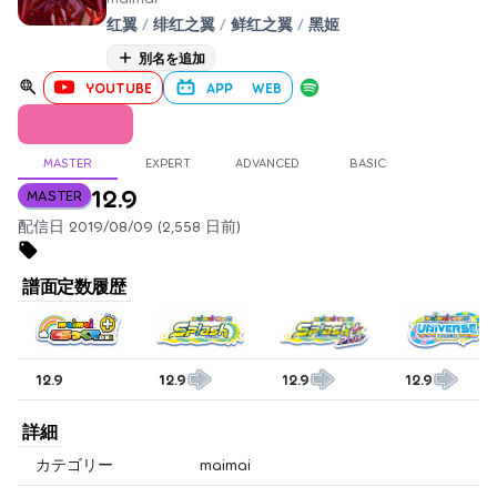
红翼
/
绯红之翼
/
鲜红之翼
/
黑姬
別名を追加
YOUTUBE
APP
WEB
MASTER
EXPERT
ADVANCED
BASIC
12.9
MASTER
配信日 2019/08/09 (2,558 日前)
譜面定数履歴
12.9
12.9
12.9
12.9
詳細
カテゴリー
maimai