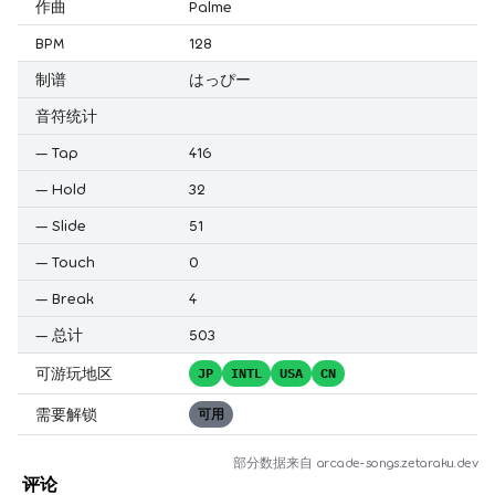
作曲
Palme
BPM
128
制谱
はっぴー
音符统计
—
Tap
416
—
Hold
32
—
Slide
51
—
Touch
0
—
Break
4
—
总计
503
可游玩地区
JP
INTL
USA
CN
需要解锁
可用
部分数据来自
arcade-songs.zetaraku.dev
评论