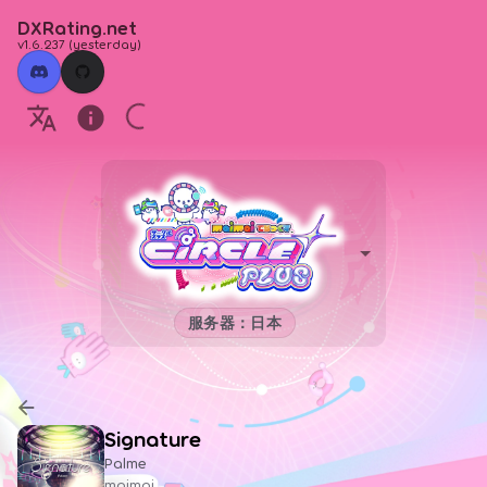
DXRating.net
v1.6.237
(
yesterday
)
服务器：日本
Signature
Palme
maimai