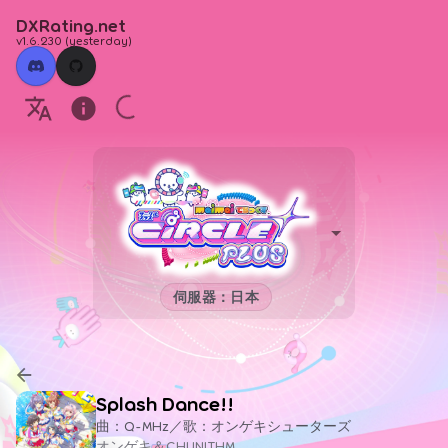
DXRating.net
v1.6.230
(
yesterday
)
伺服器：日本
Splash Dance!!
曲：Q-MHz／歌：オンゲキシューターズ
オンゲキ＆CHUNITHM