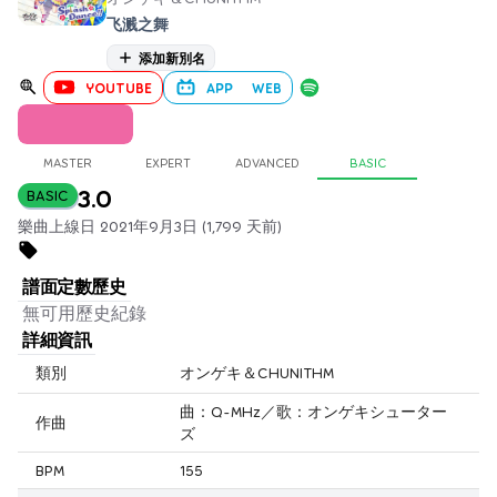
飞溅之舞
添加新別名
YOUTUBE
APP
WEB
MASTER
EXPERT
ADVANCED
BASIC
3.0
BASIC
樂曲上線日 2021年9月3日 (1,799 天前)
譜面定數歷史
無可用歷史紀錄
詳細資訊
類別
オンゲキ＆CHUNITHM
曲：Q-MHz／歌：オンゲキシューター
作曲
ズ
BPM
155