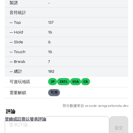
製譜
-
音符統計
—
Tap
137
—
Hold
16
—
Slide
6
—
Touch
16
—
Break
7
—
總計
182
可遊玩地區
JP
INTL
USA
CN
需要解鎖
可用
部分數據來自
arcade-songs.zetaraku.dev
評論
登錄或註冊以發表評論
提交