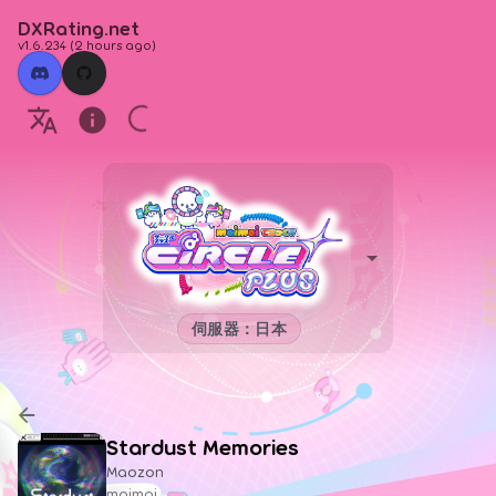
DXRating.net
v1.6.234
(
2 hours ago
)
伺服器：日本
Stardust Memories
Maozon
maimai