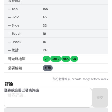
音符統計
—
Tap
155
—
Hold
46
—
Slide
22
—
Touch
12
—
Break
10
—
總計
245
可遊玩地區
JP
INTL
USA
CN
需要解鎖
可用
部分數據來自
arcade-songs.zetaraku.dev
評論
登錄或註冊以發表評論
提交