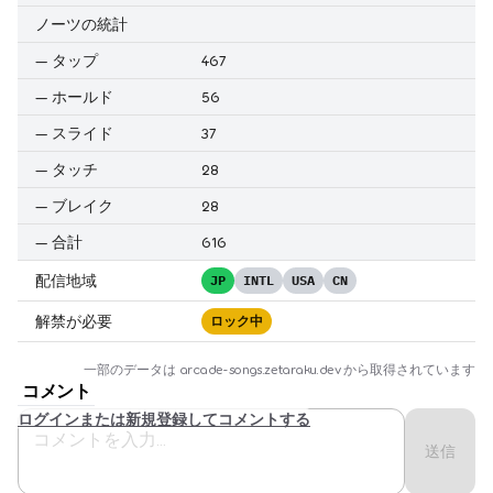
ノーツの統計
—
タップ
467
—
ホールド
56
—
スライド
37
—
タッチ
28
—
ブレイク
28
—
合計
616
配信地域
JP
INTL
USA
CN
解禁が必要
ロック中
一部のデータは
arcade-songs.zetaraku.dev
から取得されています
コメント
ログインまたは新規登録してコメントする
送信