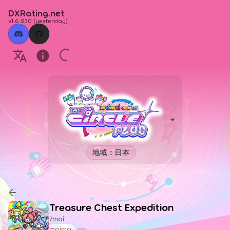
DXRating.net
v1.6.230
(
yesterday
)
地域：日本
Treasure Chest Expedition
7mai
maimai