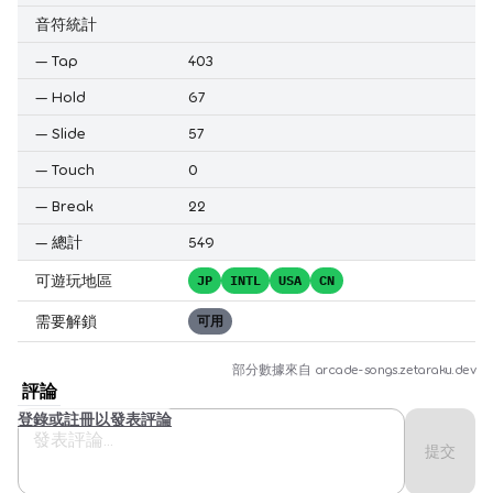
音符統計
—
Tap
403
—
Hold
67
—
Slide
57
—
Touch
0
—
Break
22
—
總計
549
可遊玩地區
JP
INTL
USA
CN
需要解鎖
可用
部分數據來自
arcade-songs.zetaraku.dev
評論
登錄或註冊以發表評論
提交