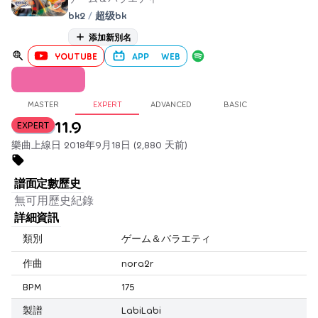
bk2
/
超级bk
添加新別名
YOUTUBE
APP
WEB
MASTER
EXPERT
ADVANCED
BASIC
11.9
EXPERT
樂曲上線日 2018年9月18日 (2,880 天前)
譜面定數歷史
無可用歷史紀錄
詳細資訊
類別
ゲーム＆バラエティ
作曲
nora2r
BPM
175
製譜
LabiLabi