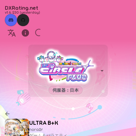
DXRating.net
v1.6.230
(
yesterday
)
伺服器：日本
ULTRA B+K
nora2r
ゲーム＆バラエティ