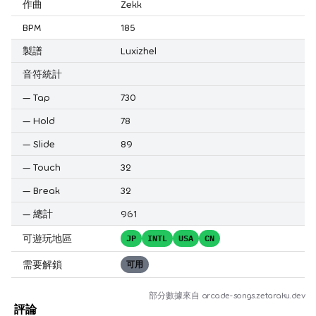
作曲
Zekk
BPM
185
製譜
Luxizhel
音符統計
—
Tap
730
—
Hold
78
—
Slide
89
—
Touch
32
—
Break
32
—
總計
961
可遊玩地區
JP
INTL
USA
CN
需要解鎖
可用
部分數據來自
arcade-songs.zetaraku.dev
評論