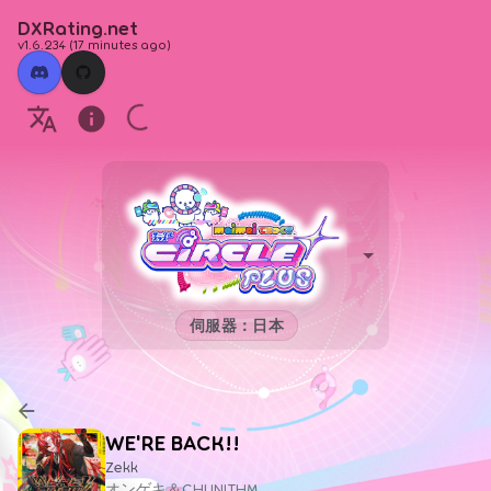
DXRating.net
v1.6.234
(
17 minutes ago
)
伺服器：日本
WE'RE BACK!!
Zekk
オンゲキ＆CHUNITHM