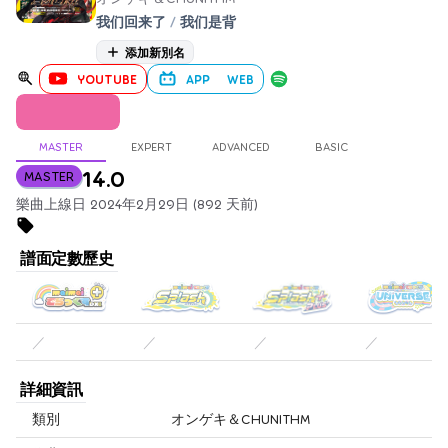
我们回来了
/
我们是背
添加新別名
YOUTUBE
APP
WEB
MASTER
EXPERT
ADVANCED
BASIC
14.0
MASTER
樂曲上線日 2024年2月29日 (892 天前)
譜面定數歷史
／
／
／
／
詳細資訊
類別
オンゲキ＆CHUNITHM