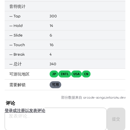
音符统计
—
Tap
300
—
Hold
14
—
Slide
6
—
Touch
16
—
Break
4
—
总计
340
可游玩地区
JP
INTL
USA
CN
需要解锁
可用
部分数据来自
arcade-songs.zetaraku.dev
评论
登录或注册以发表评论
提交