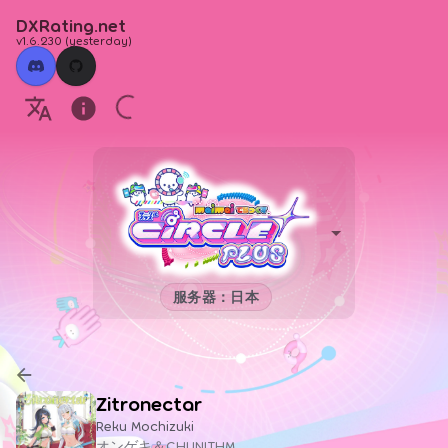
DXRating.net
v1.6.230
(
yesterday
)
服务器：日本
Zitronectar
Reku Mochizuki
オンゲキ＆CHUNITHM