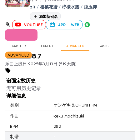
zit
/
柑橘花蜜
/
柠檬水露
/
炫压抑
添加新别名
YOUTUBE
APP
WEB
MASTER
EXPERT
ADVANCED
BASIC
8.7
ADVANCED
乐曲上线日 2025年3月13日 (512天前)
谱面定数历史
无可用历史记录
详细信息
类别
オンゲキ＆CHUNITHM
作曲
Reku Mochizuki
BPM
222
制谱
-