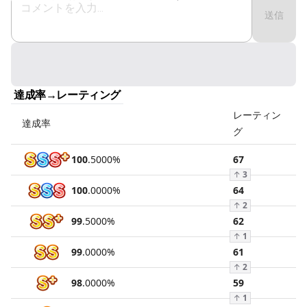
送信
達成率→レーティング
レーティン
達成率
グ
100
.
5000
%
67
↑
3
100
.
0000
%
64
↑
2
99
.
5000
%
62
↑
1
99
.
0000
%
61
↑
2
98
.
0000
%
59
↑
1