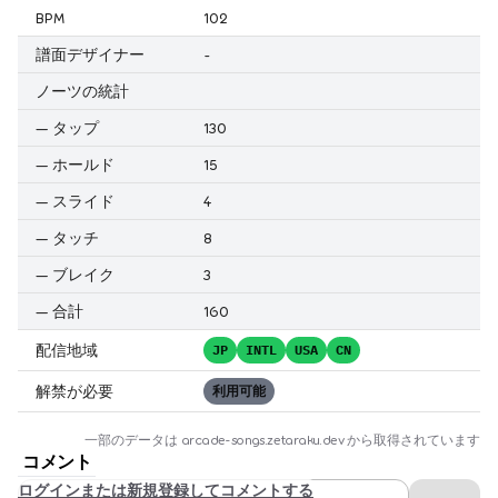
BPM
102
譜面デザイナー
-
ノーツの統計
—
タップ
130
—
ホールド
15
—
スライド
4
—
タッチ
8
—
ブレイク
3
—
合計
160
配信地域
JP
INTL
USA
CN
解禁が必要
利用可能
一部のデータは
arcade-songs.zetaraku.dev
から取得されています
コメント
ログインまたは新規登録してコメントする