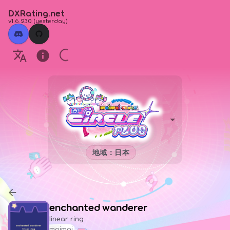
DXRating.net
v1.6.230
(
yesterday
)
地域：日本
enchanted wanderer
linear ring
maimai