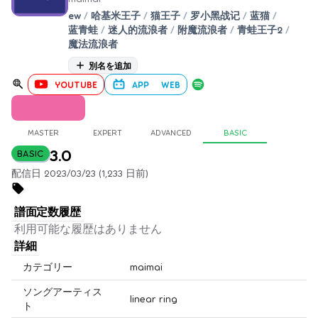
ew
/
哈基米王子
/
猫王子
/
罗小黑战记
/
蓝猫
/
蓝青蛙
/
迷人的流浪者
/
附魔流浪者
/
青蛙王子2
/
魔法流浪者
別名を追加
YOUTUBE
APP
WEB
MASTER
EXPERT
ADVANCED
BASIC
3.0
BASIC
配信日 2023/03/23 (1,233 日前)
譜面定数履歴
利用可能な履歴はありません
詳細
カテゴリー
maimai
ソングアーティス
linear ring
ト