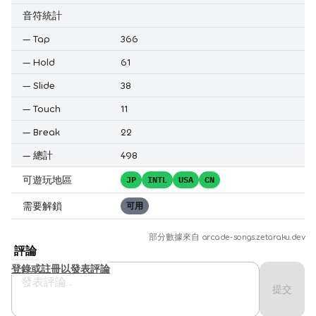
音符統計
—
Tap
366
—
Hold
61
—
Slide
38
—
Touch
11
—
Break
22
—
總計
498
可遊玩地區
JP
INTL
USA
CN
需要解鎖
可用
部分數據來自
arcade-songs.zetaraku.dev
評論
登錄或註冊以發表評論
提交