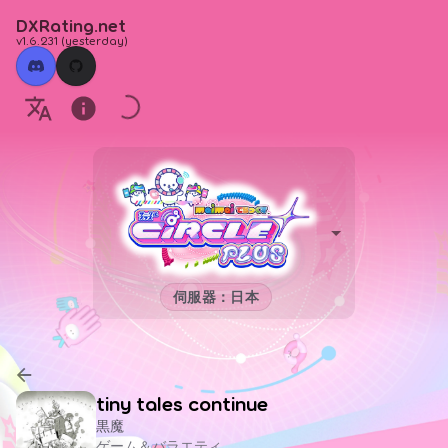
DXRating.net
v1.6.231
(
yesterday
)
伺服器：日本
tiny tales continue
黒魔
ゲーム＆バラエティ