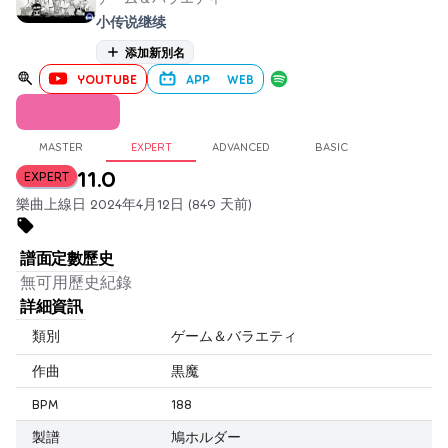
小传说继续
添加新別名
YOUTUBE
APP
WEB
MASTER
EXPERT
ADVANCED
BASIC
11.0
EXPERT
樂曲上線日 2024年4月12日 (849 天前)
譜面定數歷史
無可用歷史紀錄
詳細資訊
類別
ゲーム＆バラエティ
作曲
黒魔
BPM
188
製譜
鳩ホルダー