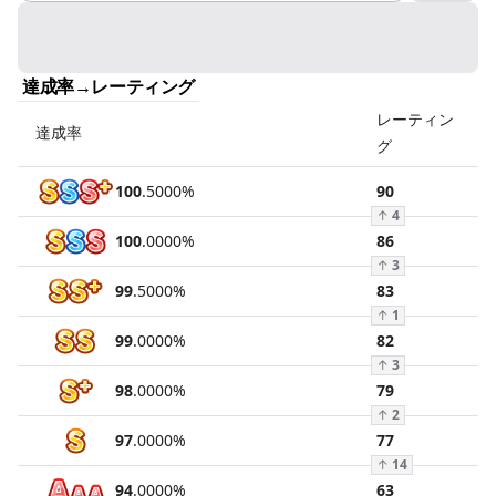
達成率→レーティング
レーティン
達成率
グ
100
.
5000
%
90
↑
4
100
.
0000
%
86
↑
3
99
.
5000
%
83
↑
1
99
.
0000
%
82
↑
3
98
.
0000
%
79
↑
2
97
.
0000
%
77
↑
14
94
.
0000
%
63