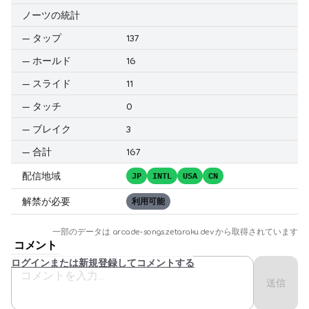
ノーツの統計
—
タップ
137
—
ホールド
16
—
スライド
11
—
タッチ
0
—
ブレイク
3
—
合計
167
配信地域
JP
INTL
USA
CN
解禁が必要
利用可能
一部のデータは
arcade-songs.zetaraku.dev
から取得されています
コメント
ログインまたは新規登録してコメントする
送信