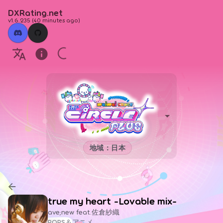
DXRating.net
v1.6.235
(
40 minutes ago
)
地域：日本
true my heart -Lovable mix-
ave;new feat.佐倉紗織
POPS＆アニメ