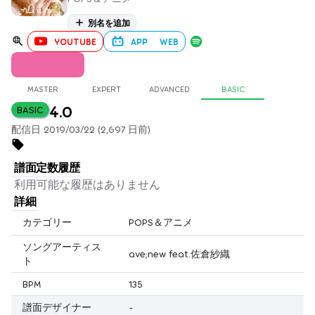
別名を追加
YOUTUBE
APP
WEB
MASTER
EXPERT
ADVANCED
BASIC
4.0
BASIC
配信日 2019/03/22 (2,697 日前)
譜面定数履歴
利用可能な履歴はありません
詳細
カテゴリー
POPS＆アニメ
ソングアーティス
ave;new feat.佐倉紗織
ト
BPM
135
譜面デザイナー
-